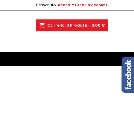
Benvenuto,
Accedi
o
Crea un account
shopping_cart
Carrello:
0
Prodotti - 0,00 €