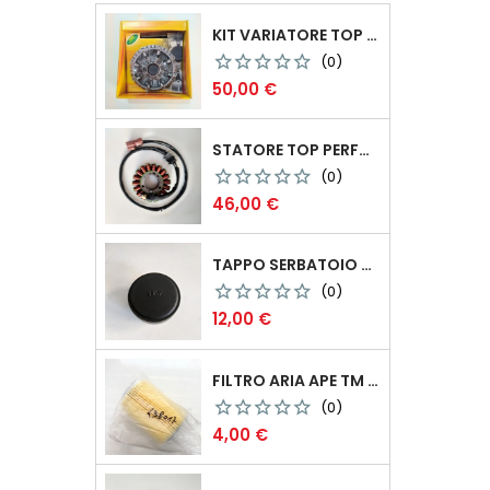
KIT VARIATORE TOP PERFORMANCE YAMAHA T-MAX 500 2003 COD.9922050
(0)
Prezzo
50,00 €
STATORE TOP PERFORMANCE PIAGGIO BEVERLY 500 4T 2002-2006 COD.ST00005
(0)
Prezzo
46,00 €
Non
TAPPO SERBATOIO ORIGINALE PIAGGIO SI-BOSS COD.298988
disponibile
(0)
Prezzo
12,00 €
FILTRO ARIA APE TM 703 DIESEL CODICE 438017
(0)
Prezzo
4,00 €
Non