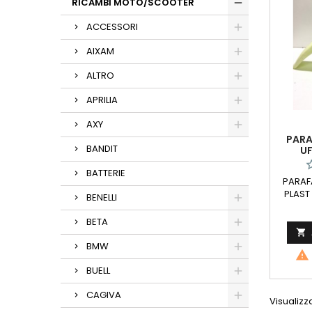
RICAMBI MOTO/SCOOTER
ACCESSORI
AIXAM
ALTRO
APRILIA
AXY
PARA
BANDIT
UF
BATTERIE
PARAF
PLAST
BENELLI
foto r
specif
BETA
Consigli

visiona
BMW

pubblic
per ve
BUELL
esteti
sull
CAGIVA
Visualizzat
Sp