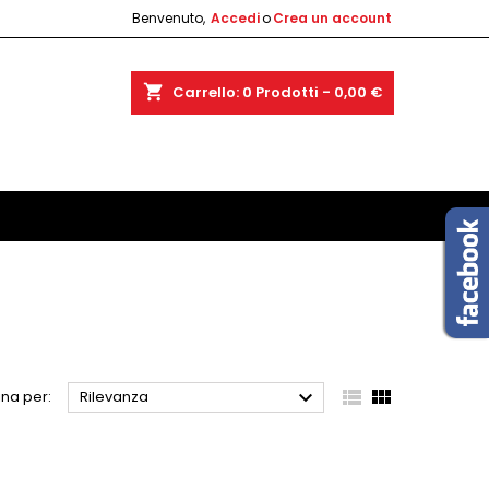
Benvenuto,
Accedi
o
Crea un account
shopping_cart
Carrello:
0
Prodotti - 0,00 €



na per:
Rilevanza