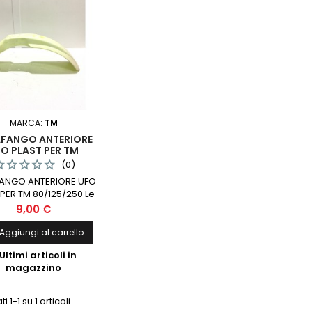
MARCA:
TM
FANGO ANTERIORE
O PLAST PER TM
80/125/250
(0)
ANGO ANTERIORE UFO
 PER TM 80/125/250 Le
appresentano l'oggetto
Prezzo
9,00 €
ico che verrà spedito.
amo ai nostri clienti di
Aggiungi al carrello
re attentamente le foto
Ultimi articoli in
ate prima dell'acquisto
magazzino
rificare ogni dettaglio
co non basandosi solo
a descrizione scritta.
i 1-1 su 1 articoli
ediamo in Italia.