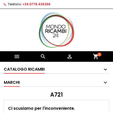
Telefono:
+39.0776.435366
0



shopping_cart
CATALOGO RICAMBI
MARCHI
A721
Ci scusiamo per l'inconveniente.