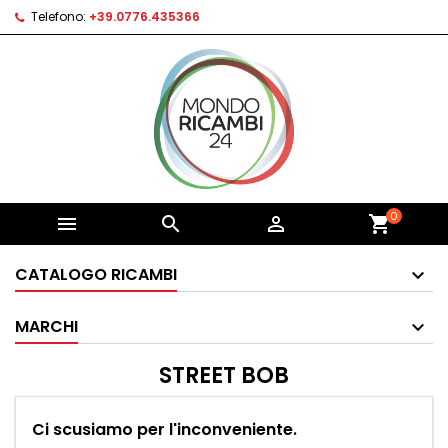
Telefono:
+39.0776.435366
0



shopping_cart
CATALOGO RICAMBI
MARCHI
STREET BOB
Ci scusiamo per l'inconveniente.