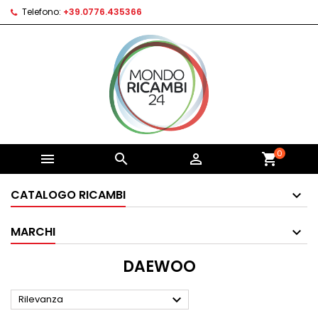
Telefono:
+39.0776.435366
0



shopping_cart
CATALOGO RICAMBI
MARCHI
DAEWOO

Rilevanza