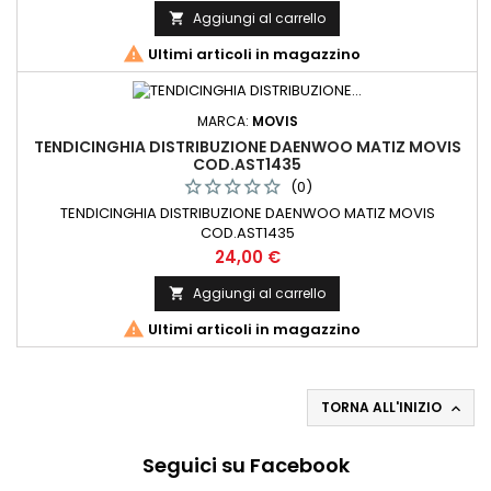
Aggiungi al carrello


Ultimi articoli in magazzino
MARCA:
MOVIS
TENDICINGHIA DISTRIBUZIONE DAENWOO MATIZ MOVIS
COD.AST1435
(0)
TENDICINGHIA DISTRIBUZIONE DAENWOO MATIZ MOVIS
COD.AST1435
Prezzo
24,00 €
Aggiungi al carrello


Ultimi articoli in magazzino
TORNA ALL'INIZIO

Seguici su Facebook