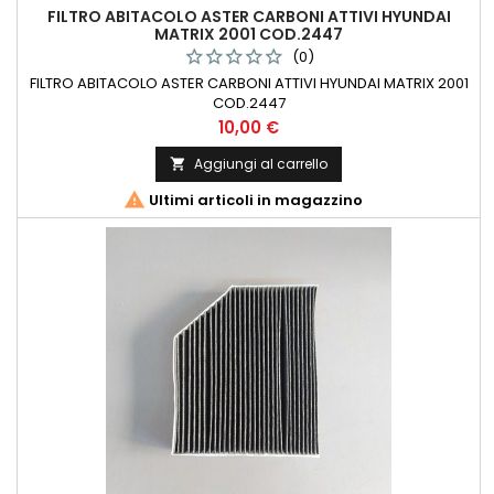
FILTRO ABITACOLO ASTER CARBONI ATTIVI HYUNDAI
MATRIX 2001 COD.2447
(0)
FILTRO ABITACOLO ASTER CARBONI ATTIVI HYUNDAI MATRIX 2001
COD.2447
Prezzo
10,00 €
Aggiungi al carrello


Ultimi articoli in magazzino