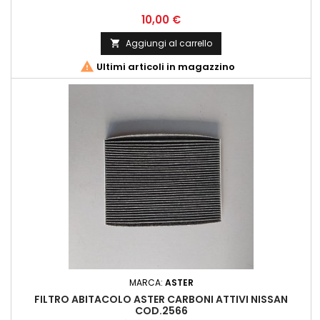
Prezzo
10,00 €
Aggiungi al carrello


Ultimi articoli in magazzino
MARCA:
ASTER
FILTRO ABITACOLO ASTER CARBONI ATTIVI NISSAN
COD.2566