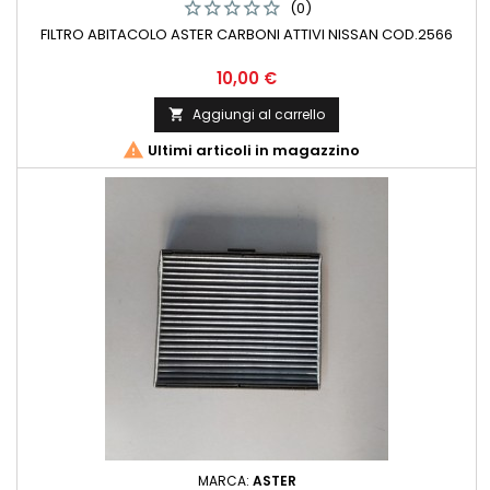
(0)
FILTRO ABITACOLO ASTER CARBONI ATTIVI NISSAN COD.2566
Prezzo
10,00 €
Aggiungi al carrello


Ultimi articoli in magazzino
MARCA:
ASTER