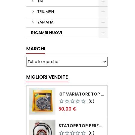
TM
TRIUMPH
YAMAHA
RICAMBI NUOVI
MARCHI
MIGLIORI VENDITE
KIT VARIATORE TOP PERFORMANCE YAMAHA T-MAX 500 2003 COD.9922050
(0)
Prezzo
50,00 €
STATORE TOP PERFORMANCE PIAGGIO BEVERLY 500 4T 2002-2006 COD.ST00005
(0)