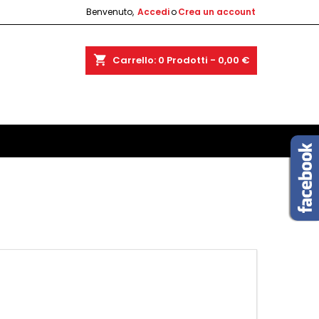
Benvenuto,
Accedi
o
Crea un account
shopping_cart
Carrello:
0
Prodotti - 0,00 €