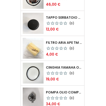
Prezzo
46,00 €
Non
TAPPO SERBATOIO ORIGINALE PIAGGIO SI-BOSS COD.298988
disponibile
(0)
Prezzo
12,00 €
FILTRO ARIA APE TM 703 DIESEL CODICE 438017
(0)
Prezzo
4,00 €
Non
CINGHIA YAMAHA ORIGINALE BOOSTER / NITRO
disponibile
(0)
Prezzo
19,00 €
POMPA OLIO COMPLETA PIAGGIO BEVERLY-VESPA-LIBERTY 125-200-250-300
(0)
Prezzo
34,00 €