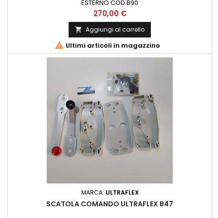
ESTERNO COD.B90
Prezzo
270,00 €
Aggiungi al carrello


Ultimi articoli in magazzino
MARCA:
ULTRAFLEX
SCATOLA COMANDO ULTRAFLEX B47