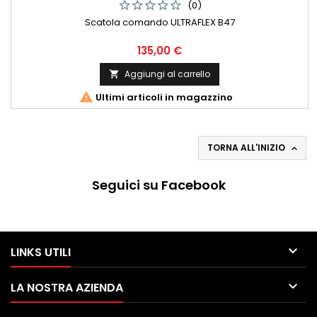
(0)
Scatola comando ULTRAFLEX B47
Prezzo
135,00 €
Aggiungi al carrello


Ultimi articoli in magazzino
TORNA ALL'INIZIO

Seguici su Facebook

LINKS UTILI

LA NOSTRA AZIENDA