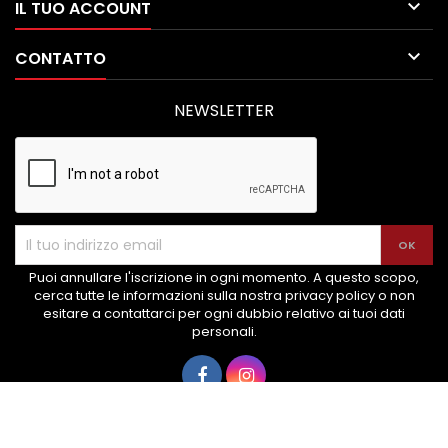

IL TUO ACCOUNT

CONTATTO
NEWSLETTER
Puoi annullare l'iscrizione in ogni momento. A questo scopo,
cerca tutte le informazioni sulla nostra privacy policy o non
esitare a contattarci per ogni dubbio relativo ai tuoi dati
personali.
© Copyright 2026 MondoRicambi24 - P.IVA 03016820593. Developed
by
TIDigitalizzo
. All Rights Reserved.